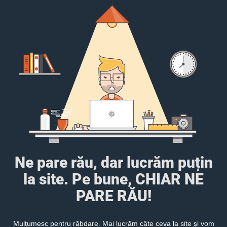
Ne pare rău, dar lucrăm puțin
la site. Pe bune, CHIAR NE
PARE RĂU!
Mulțumesc pentru răbdare. Mai lucrăm câte ceva la site și vom