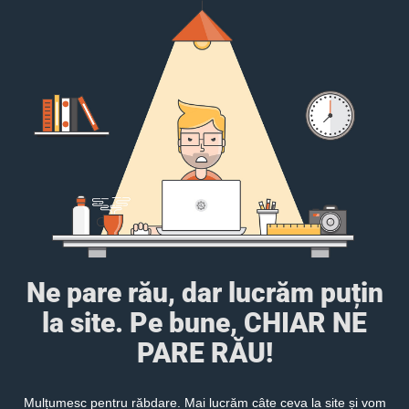
Ne pare rău, dar lucrăm puțin
la site. Pe bune, CHIAR NE
PARE RĂU!
Mulțumesc pentru răbdare. Mai lucrăm câte ceva la site și vom