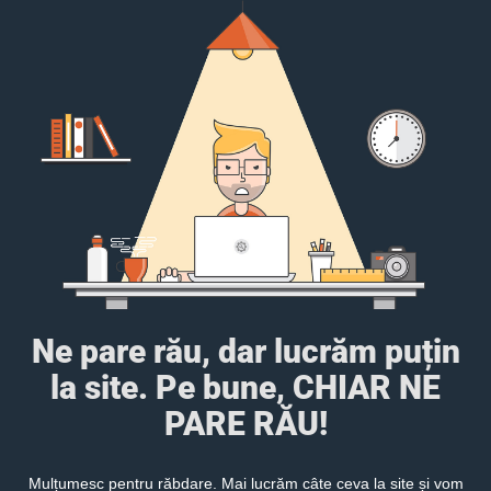
Ne pare rău, dar lucrăm puțin
la site. Pe bune, CHIAR NE
PARE RĂU!
Mulțumesc pentru răbdare. Mai lucrăm câte ceva la site și vom