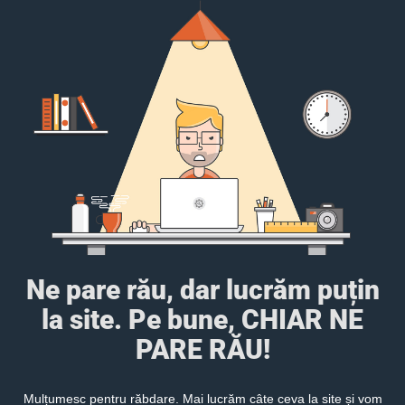
Ne pare rău, dar lucrăm puțin
la site. Pe bune, CHIAR NE
PARE RĂU!
Mulțumesc pentru răbdare. Mai lucrăm câte ceva la site și vom