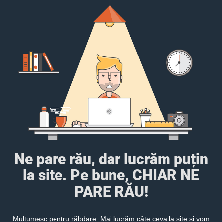
Ne pare rău, dar lucrăm puțin
la site. Pe bune, CHIAR NE
PARE RĂU!
Mulțumesc pentru răbdare. Mai lucrăm câte ceva la site și vom