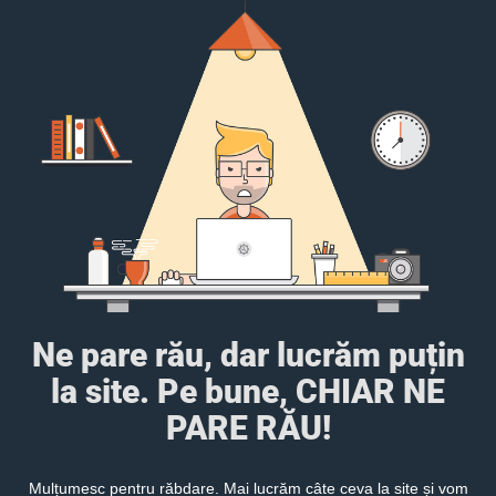
Ne pare rău, dar lucrăm puțin
la site. Pe bune, CHIAR NE
PARE RĂU!
Mulțumesc pentru răbdare. Mai lucrăm câte ceva la site și vom