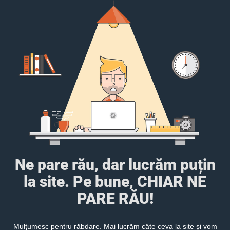
Ne pare rău, dar lucrăm puțin
la site. Pe bune, CHIAR NE
PARE RĂU!
Mulțumesc pentru răbdare. Mai lucrăm câte ceva la site și vom