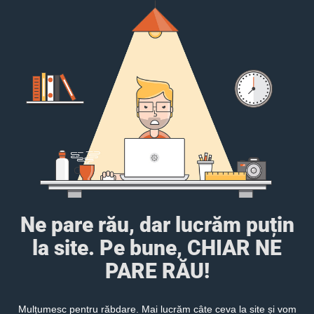
Ne pare rău, dar lucrăm puțin
la site. Pe bune, CHIAR NE
PARE RĂU!
Mulțumesc pentru răbdare. Mai lucrăm câte ceva la site și vom