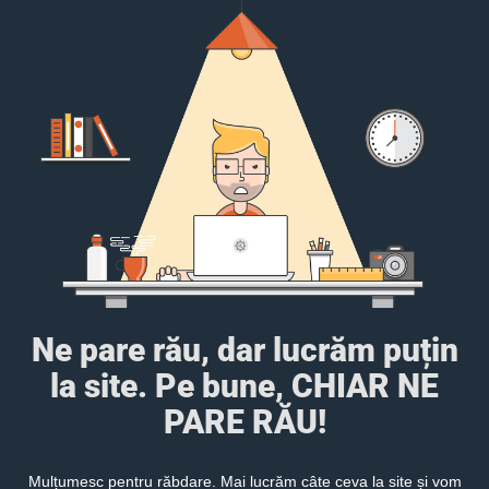
Ne pare rău, dar lucrăm puțin
la site. Pe bune, CHIAR NE
PARE RĂU!
Mulțumesc pentru răbdare. Mai lucrăm câte ceva la site și vom