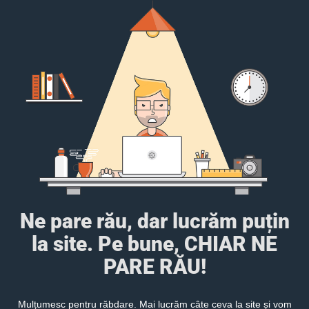
Ne pare rău, dar lucrăm puțin
la site. Pe bune, CHIAR NE
PARE RĂU!
Mulțumesc pentru răbdare. Mai lucrăm câte ceva la site și vom