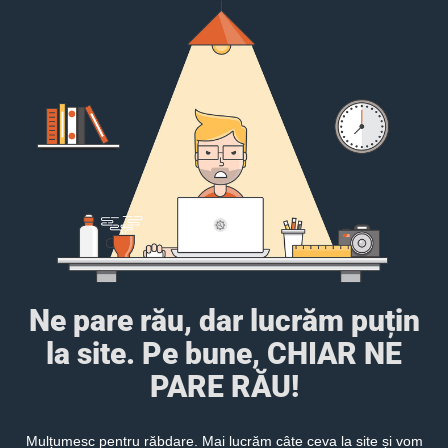
Ne pare rău, dar lucrăm puțin
la site. Pe bune, CHIAR NE
PARE RĂU!
Mulțumesc pentru răbdare. Mai lucrăm câte ceva la site și vom