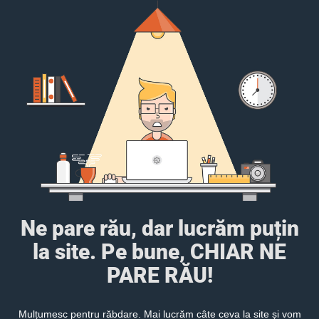
Ne pare rău, dar lucrăm puțin
la site. Pe bune, CHIAR NE
PARE RĂU!
Mulțumesc pentru răbdare. Mai lucrăm câte ceva la site și vom