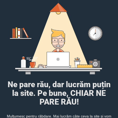
Ne pare rău, dar lucrăm puțin
la site. Pe bune, CHIAR NE
PARE RĂU!
Mulțumesc pentru răbdare. Mai lucrăm câte ceva la site și vom