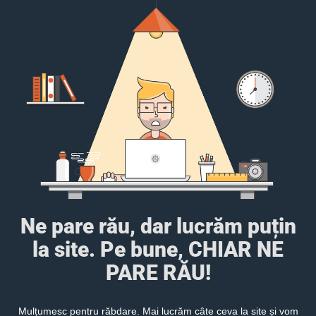
Ne pare rău, dar lucrăm puțin
la site. Pe bune, CHIAR NE
PARE RĂU!
Mulțumesc pentru răbdare. Mai lucrăm câte ceva la site și vom