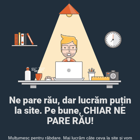
Ne pare rău, dar lucrăm puțin
la site. Pe bune, CHIAR NE
PARE RĂU!
Mulțumesc pentru răbdare. Mai lucrăm câte ceva la site și vom